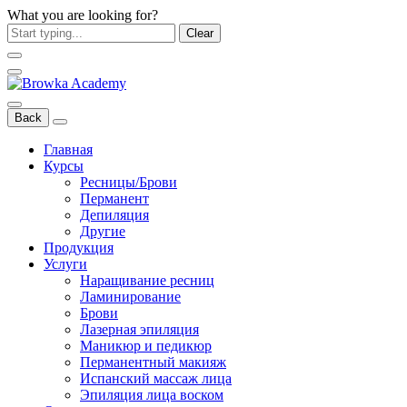
What you are looking for?
Clear
Back
Главная
Курсы
Ресницы/Брови
Перманент
Депиляция
Другие
Продукция
Услуги
Наращивание ресниц
Ламинирование
Брови
Лазерная эпиляция
Маникюр и педикюр
Перманентный макияж
Испанский массаж лица
Эпиляция лица воском