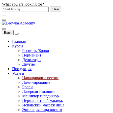
What you are looking for?
Clear
Back
Главная
Курсы
Ресницы/Брови
Перманент
Депиляция
Другие
Продукция
Услуги
Наращивание ресниц
Ламинирование
Брови
Лазерная эпиляция
Маникюр и педикюр
Перманентный макияж
Испанский массаж лица
Эпиляция лица воском