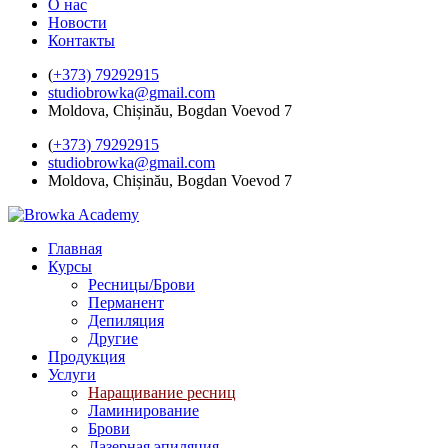
О нас
Новости
Контакты
(
+373) 79292915
studiobrowka@gmail.com
Moldova, Chișinău, Bogdan Voevod 7
(
+373) 79292915
studiobrowka@gmail.com
Moldova, Chișinău, Bogdan Voevod 7
Главная
Курсы
Ресницы/Брови
Перманент
Депиляция
Другие
Продукция
Услуги
Наращивание ресниц
Ламинирование
Брови
Лазерная эпиляция