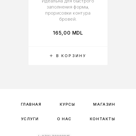
Идеальна для быстрого
Ид
заполнения формы,
че
прорисовки контура
бровей.
бр
165,00
MDL
В КОРЗИНУ
ГЛАВНАЯ
КУРСЫ
МАГАЗИН
УСЛУГИ
О НАС
КОНТАКТЫ