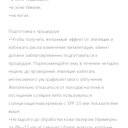
•в зоне бикини;
•на ногах.
Подготовка к процедуре
•Чтобы получить желаемый эффект от эпиляции и
избежать риска изменения пигментации, клиент
должен заблаговременно подготовиться к
процедуре. Порекомендуйте ему в течение четырех
недель до проведения эпиляции избегать
интенсивного ультрафиолетового облучения.
Желательно отказаться от походов на пляж и
посещения солярия либо пользоваться
солнцезащитным кремом с SPF 25 или показателем
выше.
•Незадолго до обработки кожи лазером (примерно
за 48—72 часа) следует сбрить волосы, которые