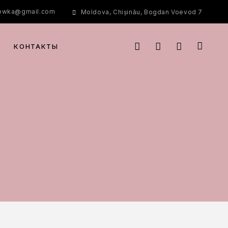
rowka@gmail.com
Moldova, Chișinău, Bogdan Voevod 7
КОНТАКТЫ