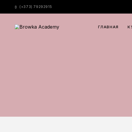
(
+373) 79292915
ГЛАВНАЯ
К