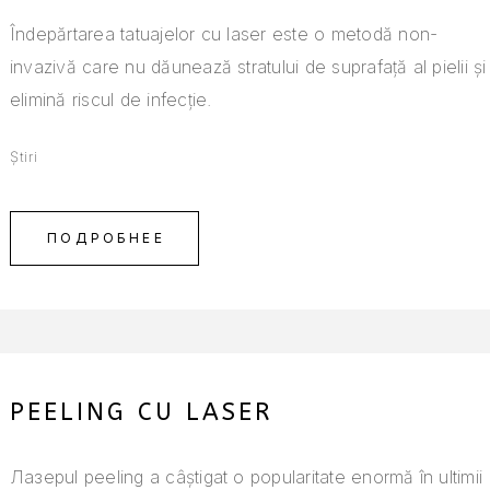
Îndepărtarea tatuajelor cu laser este o metodă non-
invazivă care nu dăunează stratului de suprafață al pielii și
elimină riscul de infecție.
Știri
ПОДРОБНЕЕ
PEELING CU LASER
Лазерul peeling a câștigat o popularitate enormă în ultimii