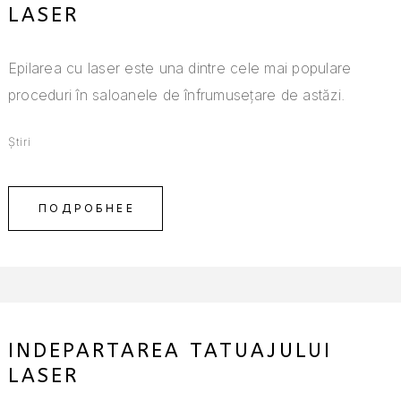
LASER
Epilarea cu laser este una dintre cele mai populare
proceduri în saloanele de înfrumusețare de astăzi.
Știri
ПОДРОБНЕЕ
INDEPARTAREA TATUAJULUI
LASER