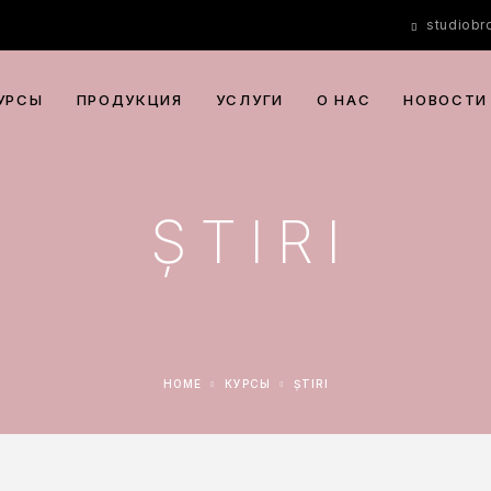
studiob
УРСЫ
ПРОДУКЦИЯ
УСЛУГИ
О НАС
НОВОСТИ
ȘTIRI
HOME
КУРСЫ
ȘTIRI