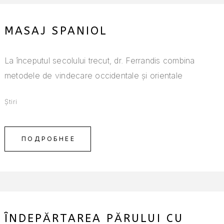
MASAJ SPANIOL
La începutul secolului trecut, dr. Ferrandis combina
metodele de vindecare occidentale și orientale
Știri
ПОДРОБНЕЕ
ÎNDEPĂRTAREA PĂRULUI CU