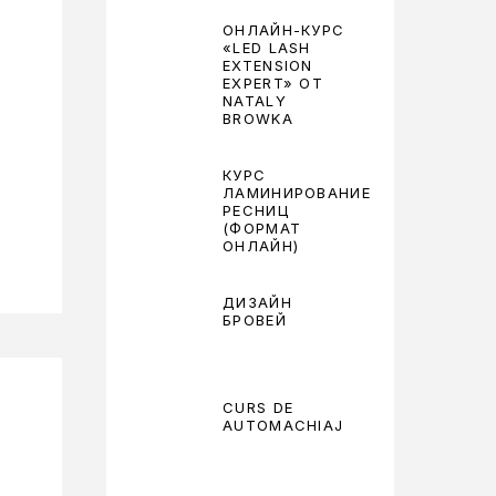
ОНЛАЙН-КУРС
«LED LASH
EXTENSION
EXPERT» ОТ
NATALY
BROWKA
КУРС
ЛАМИНИРОВАНИЕ
РЕСНИЦ
(ФОРМАТ
ОНЛАЙН)
ДИЗАЙН
БРОВЕЙ
CURS DE
AUTOMACHIAJ