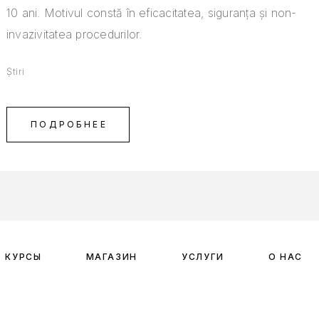
10 ani. Motivul constă în eficacitatea, siguranța și non-
invazivitatea procedurilor.
Știri
ПОДРОБНЕЕ
КУРСЫ
МАГАЗИН
УСЛУГИ
О НАС