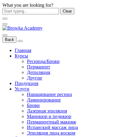
What you are looking for?
Clear
Back
Главная
Курсы
Ресницы/Брови
Перманент
Депиляция
Другие
Продукция
Услуги
Наращивание ресниц
Ламинирование
Брови
Лазерная эпиляция
Маникюр и педикюр
Перманентный макияж
Испанский массаж лица
Эпиляция лица воском