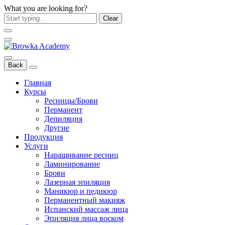
What you are looking for?
Clear
Back
Главная
Курсы
Ресницы/Брови
Перманент
Депиляция
Другие
Продукция
Услуги
Наращивание ресниц
Ламинирование
Брови
Лазерная эпиляция
Маникюр и педикюр
Перманентный макияж
Испанский массаж лица
Эпиляция лица воском