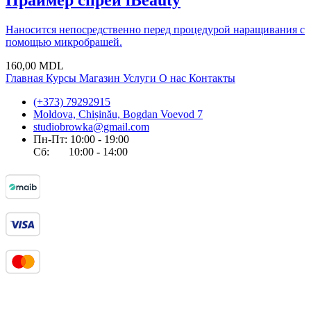
Праймер спрей iBeauty
Наносится непосредственно перед процедурой наращивания с
помощью микробрашей.
160,00
MDL
Главная
Курсы
Магазин
Услуги
О нас
Контакты
(+373) 79292915
Moldova, Chișinău, Bogdan Voevod 7
studiobrowka@gmail.com
Пн-Пт: 10:00 - 19:00
Сб: 10:00 - 14:00