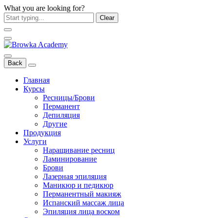
What you are looking for?
Clear
Back
Главная
Курсы
Ресницы/Брови
Перманент
Депиляция
Другие
Продукция
Услуги
Наращивание ресниц
Ламинирование
Брови
Лазерная эпиляция
Маникюр и педикюр
Перманентный макияж
Испанский массаж лица
Эпиляция лица воском