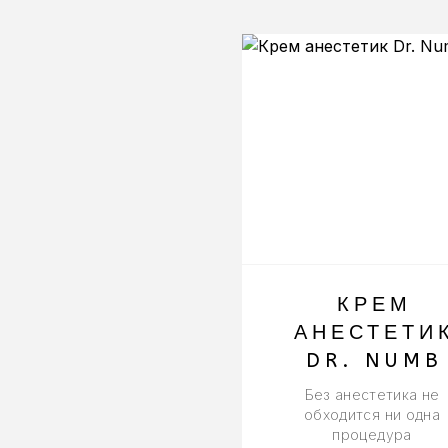
КРЕМ
АНЕСТЕТИ
DR. NUMB
Без анестетика не
обходится ни одна
процедура