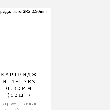
-15%
КАРТРИДЖ
MAGIC
ИГЛЫ 3RS
COSMETIC
0.30MM
TATTOO
(10ШТ)
РЕМУВЕР
то профессиональный
ремувер имеет мас
инструмент для
преимуществ