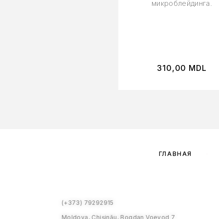
микроблейдинга.
310,00
MDL
ГЛАВНАЯ
(+373) 79292915
Moldova, Chișinău, Bogdan Voevod 7