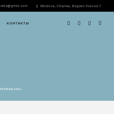
rowka@gmail.com
Moldova, Chișinău, Bogdan Voevod 7
КОНТАКТЫ
 PERMABLEND»