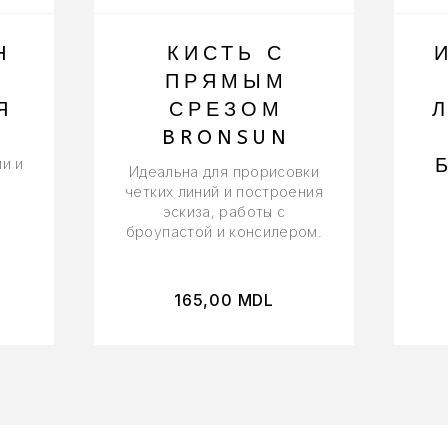
H
КИСТЬ С
ПРЯМЫМ
Я
СРЕЗОМ
BRONSUN
и и
Идеальна для прорисовки
четких линий и построения
эскиза, работы с
броупастой и консилером.
165,00
MDL