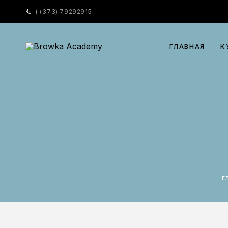
(
+373) 79292915
ГЛАВНАЯ
К