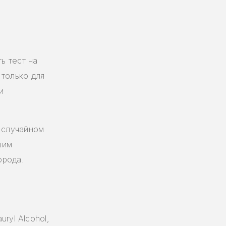
ь тест на
 только для
и
и случайном
шим
орода.
uryl Alcohol,