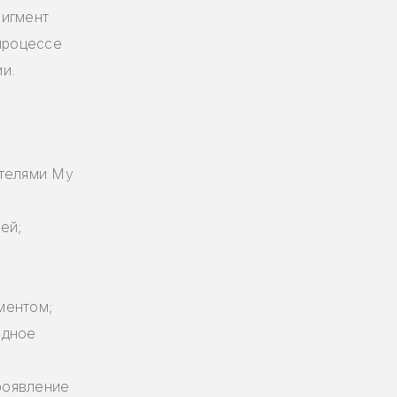
пигмент
 процессе
и.
ителями My
ей;
ментом;
одное
роявление