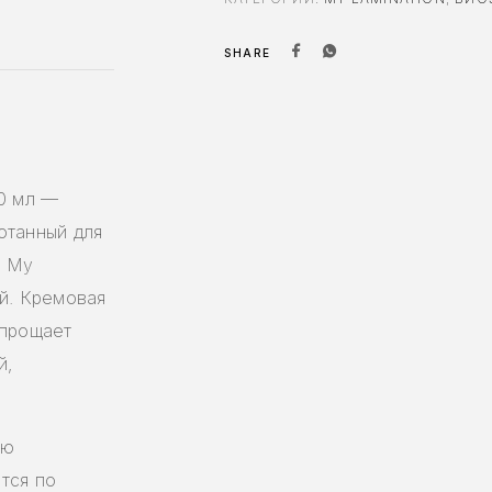
SHARE
60 мл —
отанный для
и My
ей. Кремовая
упрощает
й,
ую
тся по