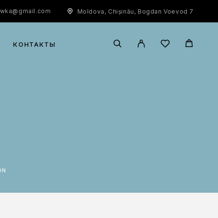
owka@gmail.com
Moldova, Chișinău, Bogdan Voevod 7
КОНТАКТЫ
ON