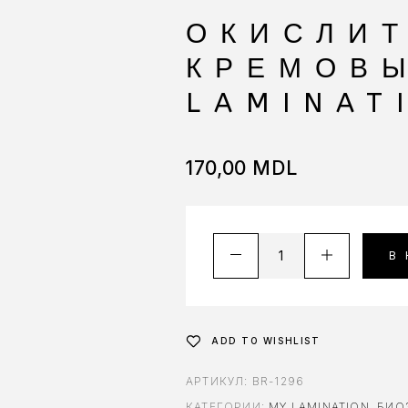
ОКИСЛИ
КРЕМОВЫ
LAMINAT
170,00
MDL
В
ADD TO WISHLIST
АРТИКУЛ:
BR-1296
КАТЕГОРИИ:
MY LAMINATION
,
БИО