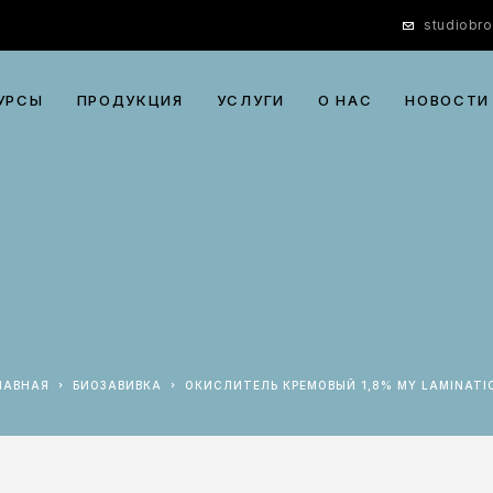
studiobr
УРСЫ
ПРОДУКЦИЯ
УСЛУГИ
О НАС
НОВОСТИ
ГЛАВНАЯ
БИОЗАВИВКА
ОКИСЛИТЕЛЬ КРЕМОВЫЙ 1,8% MY LAMINATI