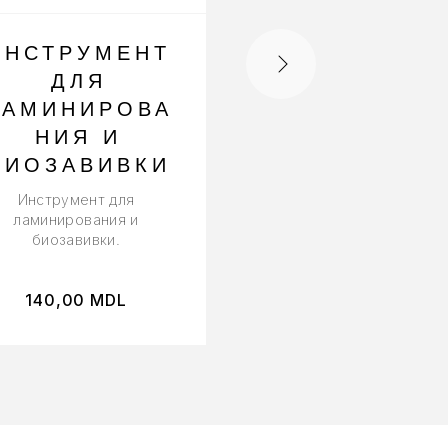
ИНСТРУМЕНТ
КИСТЬ
ДЛЯ
СКОШЕННА
ЛАМИНИРОВА
Подходит для нанесе
НИЯ И
краски, хны для проце
окрашивания бровей
БИОЗАВИВКИ
ресниц.
Инструмент для
ламинирования и
биозавивки.
140,00
MDL
50,00
MDL