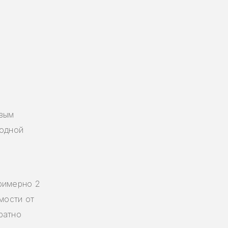
овым
родной
римерно 2
мости от
ратно