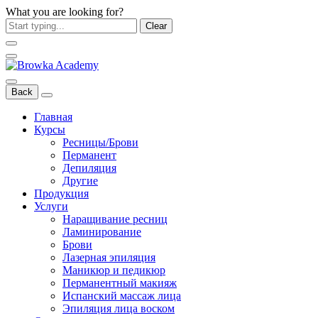
What you are looking for?
Clear
Back
Главная
Курсы
Ресницы/Брови
Перманент
Депиляция
Другие
Продукция
Услуги
Наращивание ресниц
Ламинирование
Брови
Лазерная эпиляция
Маникюр и педикюр
Перманентный макияж
Испанский массаж лица
Эпиляция лица воском