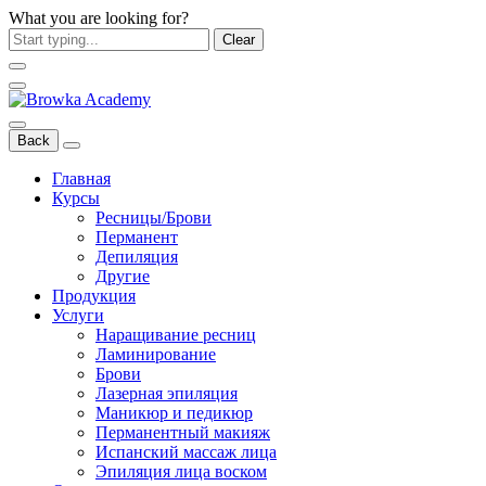
What you are looking for?
Clear
Back
Главная
Курсы
Ресницы/Брови
Перманент
Депиляция
Другие
Продукция
Услуги
Наращивание ресниц
Ламинирование
Брови
Лазерная эпиляция
Маникюр и педикюр
Перманентный макияж
Испанский массаж лица
Эпиляция лица воском