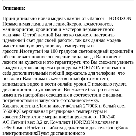
Описание:
Принципиально новая модель лампы от Glamcor – HORIZON
Незаменимая лампа для лешмейкеров, косметологов,
маникюристов, бровистов и мастеров перманентного
макияжа. С этой лампой Вы легко сможете настроить
идеальный свет для своей работы, так как данная модель
имеет плавную регулировку температуры и
яркости.Изогнутый на 180 градусов светодиодный кронштейн
обеспечивает полное освещение лица, когда Ваш клиент
лежите на кушетке и это гарантирует, что Вы сможете увидеть
каждую деталь во время процедуры.HORIZON включает в
себя дополнительный гибкий держатель для телефона, что
позволит Вам снимать качественный фото контент,
записывать видео и вести онлайн уроки.С помощью пульта
дистанционного управления Вы можете быстро и легко
изменить настройки освещения в соответствии с вашими
потребностями и запускать фото/видеосъёмку.
Характеристики:Лампа имеет жёлтый 2’700К и белый свет
5’600К;Сверхплавная регулировка температуры и
яркости;Отсутствие мерцания;Напряжение от 100-240
AC;Легкий вес: 3,2 кг. Комплект HORIZON включает в
себя:Лампа Horizon с гибким держателем для телефона;Блок
электропитания;Пульт дистанционного