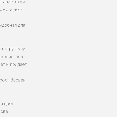
ивание кожи.
оже и до 7
удобная для
т структуру
лковистость.
ет и придает
 рост бровей
й цвет.
ове.