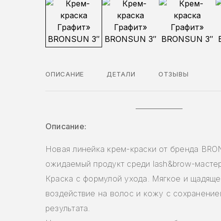
ОПИСАНИЕ
ДЕТАЛИ
ОТЗЫВЫ
Описание:
Новая линейка крем-краски от бренда BR
ожидаемый продукт среди lash&brow-масте
Краска с формулой ухода. Мягкое и щадящ
воздействие на волос и кожу с сохранение
результата.