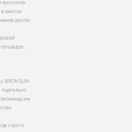
 волосков.
 в миксах
нения других
бровей
 процедур.
ску BRONSUN
, тщательно
 Рекомендуем
ество
тав строго