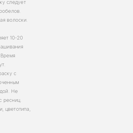
ку следует
робелов.
ая волоски.
яет 10-20
рашивания
 Время
ут.
раску с
моченным
дой. Не
с ресниц.
и, цветотипа,