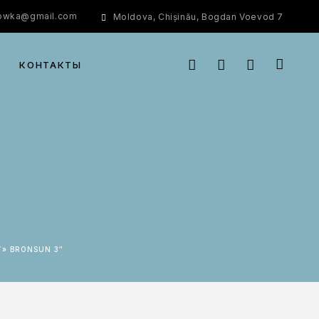
rowka@gmail.com
Moldova, Chișinău, Bogdan Voevod 7
КОНТАКТЫ
Т» BRONSUN 3″