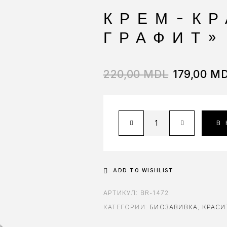
КРЕМ-КР
ГРАФИТ»
220,00
MDL
179,00
MD
В
ADD TO WISHLIST
АРТИКУЛ:
BR-1472
КАТЕГОРИИ:
БИОЗАВИВКА
,
КРАСИ