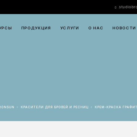
studiob
УРСЫ
ПРОДУКЦИЯ
УСЛУГИ
О НАС
НОВОСТИ
BRONSUN
КРАСИТЕЛИ ДЛЯ БРОВЕЙ И РЕСНИЦ
КРЕМ-КРАСКА ГРАФИ