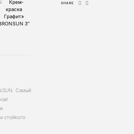
SHARE
ONSUN. Самый
ров!
ее
м стойкого