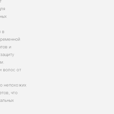
т
для
ных
 в
временной
нтов и
 защиту
и.
и волос от
но непохожих
тов, что
нальных