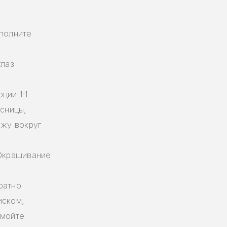
ыполните
глаз
ции 1:1.
есницы,
ожу вокруг
.Окрашивание
ратно
иском,
смойте