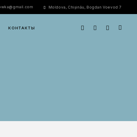
rowka@gmail.com
Moldova, Chișinău, Bogdan Voevod 7
КОНТАКТЫ