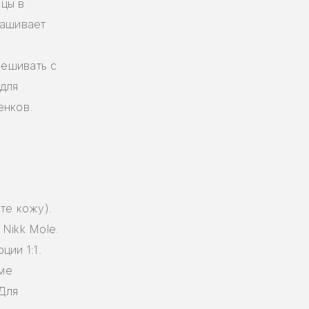
цы в
рашивает
мешивать с
 для
енков.
те кожу).
Nikk Mole.
ции 1:1.
ме
 Для