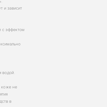
ь.
т и зависит
и с эффектом
аксимально
и
.
м водой.
а коже не
ятия
дств в