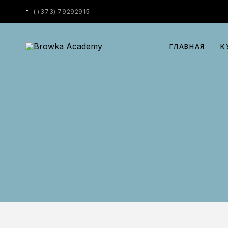
(
+373) 79292915
ГЛАВНАЯ
К