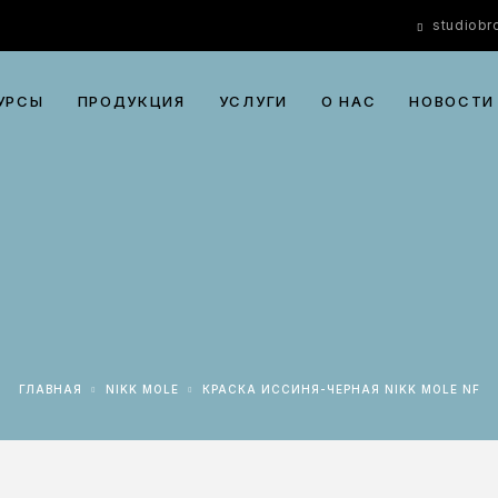
studiob
УРСЫ
ПРОДУКЦИЯ
УСЛУГИ
О НАС
НОВОСТИ
ГЛАВНАЯ
NIKK MOLE
КРАСКА ИССИНЯ-ЧЕРНАЯ NIKK MOLE NF