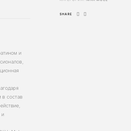
SHARE
ратином и
сионалов,
ационная
лагодаря
 в состав
ействие,
 и