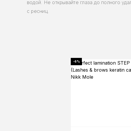
водой. Не открывайте глаза до полного уда
с ресниц.
-6%