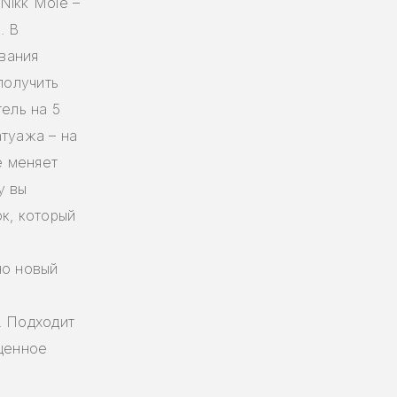
Nikk Mole –
. В
вания
получить
тель на 5
атуажа – на
е меняет
у вы
к, который
но новый
. Подходит
ыщенное