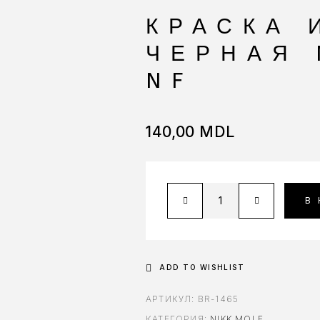
КРАСКА 
ЧЕРНАЯ 
NF
140,00
MDL
В
ADD TO WISHLIST
АРТИКУЛ:
BR-1465
КАТЕГОРИЯ:
NIKK MOLE