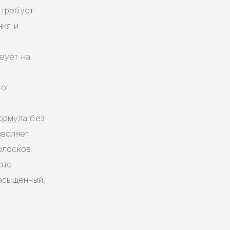
 требует
ния и
вует на
но
.
ормула без
зволяет
олосков.
жно
насыщенный,