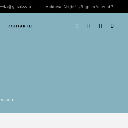
rowka@gmail.com
Moldova, Chișinău, Bogdan Voevod 7
КОНТАКТЫ
WN ZOLA