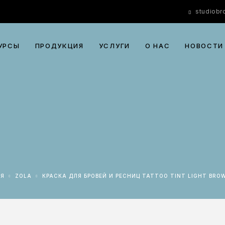
studiob
УРСЫ
ПРОДУКЦИЯ
УСЛУГИ
О НАС
НОВОСТИ
АЯ
ZOLA
КРАСКА ДЛЯ БРОВЕЙ И РЕСНИЦ TATTOO TINT LIGHT BRO