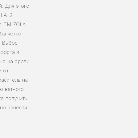
й. Для этого
LA. 2.
te ТМ ZOLA
бы четко
. Выбор
мфорта и
но на брови
и от
раситель на
ью ватного
те получить
но нанести