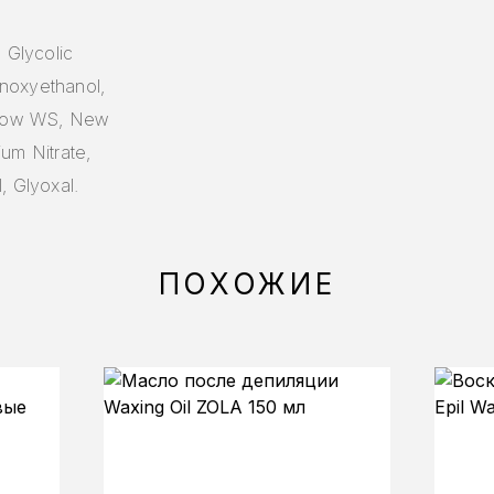
 Glycolic
noxyethanol,
ellow WS, New
um Nitrate,
, Glyoxal.
ПОХОЖИЕ