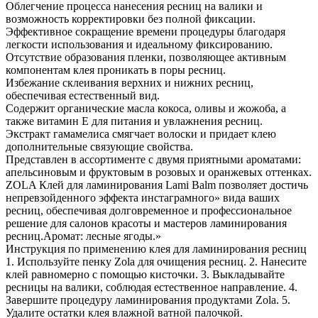
Облегчение процесса нанесения ресниц на валики и
возможность корректировки без полной фиксации.
Эффективное сокращение времени процедуры благодаря
легкости использования и идеальному фиксированию.
Отсутствие образования пленки, позволяющее активным
компонентам клея проникать в поры ресниц.
Избежание склеивания верхних и нижних ресниц,
обеспечивая естественный вид.
Содержит органические масла кокоса, оливы и жожоба, а
также витамин Е для питания и увлажнения ресниц.
Экстракт гамамелиса смягчает волоски и придает клею
дополнительные связующие свойства.
Представлен в ассортименте с двумя приятными ароматами:
апельсиновым и фруктовым в розовых и оранжевых оттенках.
ZOLA Клей для ламинирования Lami Balm позволяет достичь
непревзойденного эффекта инстаграмного» вида ваших
ресниц, обеспечивая долговременное и профессиональное
решение для салонов красоты и мастеров ламинирования
ресниц.Аромат: лесные ягоды.»
Инструкция по применению клея для ламинирования ресниц
1. Используйте пенку Zola для очищения ресниц. 2. Нанесите
клей равномерно с помощью кисточки. 3. Выкладывайте
ресницы на валики, соблюдая естественное направление. 4.
Завершите процедуру ламинирования продуктами Zola. 5.
Удалите остатки клея влажной ватной палочкой.