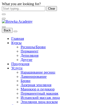
What you are looking for?
Clear
Back
Главная
Курсы
Ресницы/Брови
Перманент
Депиляция
Другие
Продукция
Услуги
Наращивание ресниц
Ламинирование
Брови
Лазерная эпиляция
Маникюр и педикюр
Перманентный макияж
Испанский массаж лица
Эпиляция лица воском