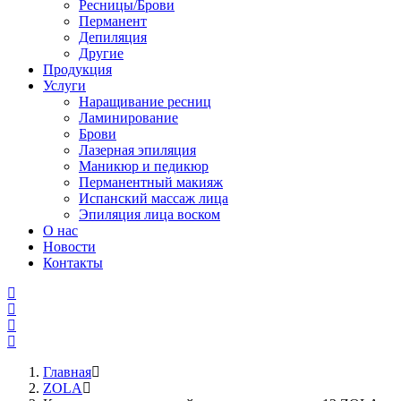
Ресницы/Брови
Перманент
Депиляция
Другие
Продукция
Услуги
Наращивание ресниц
Ламинирование
Брови
Лазерная эпиляция
Маникюр и педикюр
Перманентный макияж
Испанский массаж лица
Эпиляция лица воском
О нас
Новости
Контакты
Главная
ZOLA