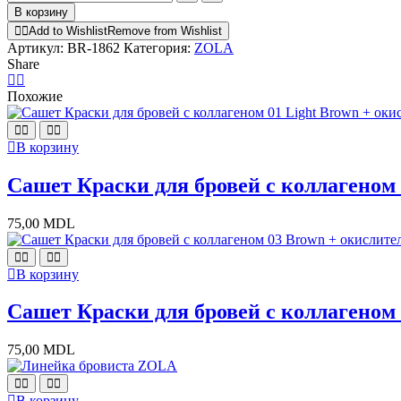
товара
В корзину
Кисть
Add to Wishlist
Remove from Wishlist
для
Артикул:
BR-1862
Категория:
ZOLA
тонких
Share
линий
для
Похожие
ламинирования
13
ZOLA
В корзину
Сашет Краски для бровей с коллагеном
75,00
MDL
В корзину
Сашет Краски для бровей с коллагеном
75,00
MDL
В корзину