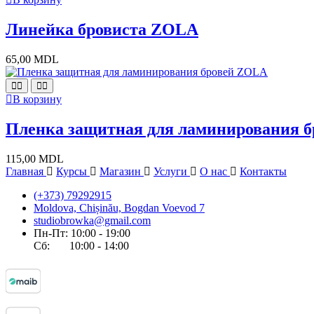
Линейка бровиста ZOLA
65,00
MDL
В корзину
Пленка защитная для ламинирования 
115,00
MDL
Главная
Курсы
Магазин
Услуги
О нас
Контакты
(+373) 79292915
Moldova, Chișinău, Bogdan Voevod 7
studiobrowka@gmail.com
Пн-Пт: 10:00 - 19:00
Сб: 10:00 - 14:00