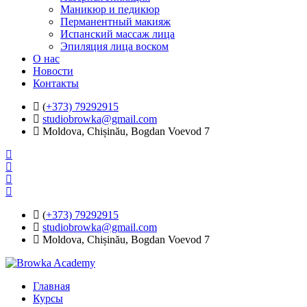
Маникюр и педикюр
Перманентный макияж
Испанский массаж лица
Эпиляция лица воском
О нас
Новости
Контакты
(
+373) 79292915
studiobrowka@gmail.com
Moldova, Chișinău, Bogdan Voevod 7
(
+373) 79292915
studiobrowka@gmail.com
Moldova, Chișinău, Bogdan Voevod 7
Главная
Курсы