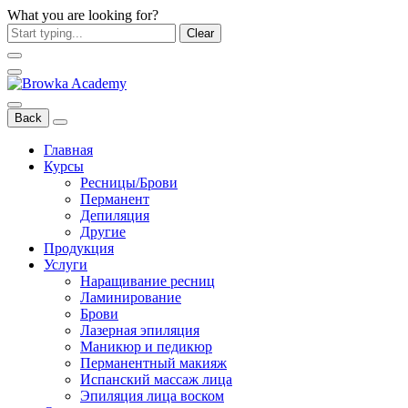
What you are looking for?
Clear
Back
Главная
Курсы
Ресницы/Брови
Перманент
Депиляция
Другие
Продукция
Услуги
Наращивание ресниц
Ламинирование
Брови
Лазерная эпиляция
Маникюр и педикюр
Перманентный макияж
Испанский массаж лица
Эпиляция лица воском