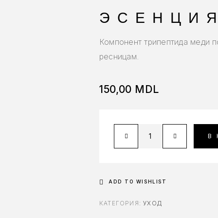
ЭСЕНЦИЯ
Компонент трипептида меди п
ресницам.
150,00
MDL
В
ADD TO WISHLIST
КАТЕГОРИЯ:
УХОД