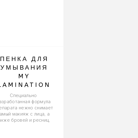
ПЕНКА ДЛЯ
ЭССЕНЦИ
УМЫВАНИЯ
ДЛЯ
MY
УКРЕПЛЕН
LAMINATION
РЕСНИЦ 
БРОВЕЙ
Специально
MACY
азработанная формула
епарата нежно снимает
Уникальная формул
амый макияж с лица, а
эссенции бережно
акже бровей и ресниц.
ухаживает за
натуральными ресниц
во время наращивани