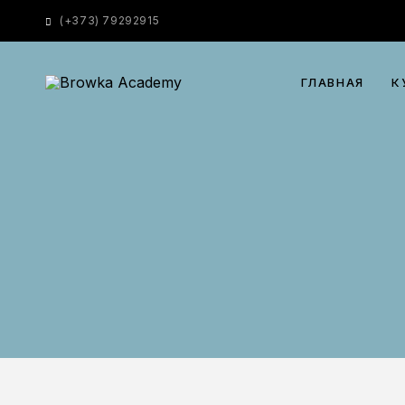
(
+373) 79292915
ГЛАВНАЯ
К