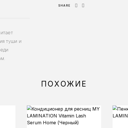
SHARE
итает
ия туши и
меди
ам.
ПОХОЖИЕ