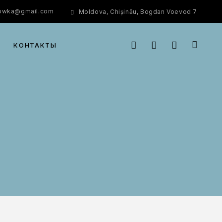
rowka@gmail.com
Moldova, Chișinău, Bogdan Voevod 7
КОНТАКТЫ