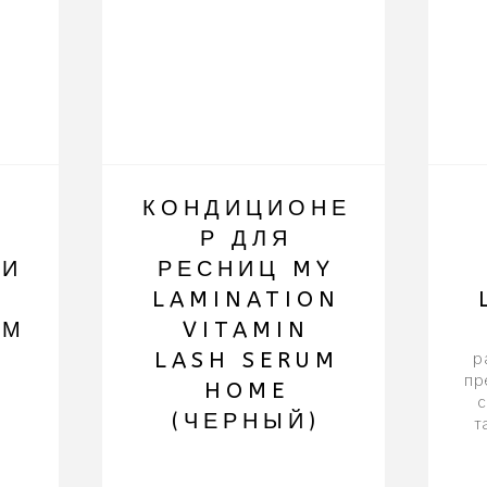
КОНДИЦИОНЕ
С
Р ДЛЯ
МИ
РЕСНИЦ MY
LAMINATION
ОМ
VITAMIN
LASH SERUM
р
пр
HOME
с
(ЧЕРНЫЙ)
т