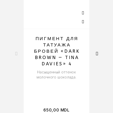
ПИГМЕНТ ДЛЯ
ТАТУАЖА
БРОВЕЙ «DARK
BROWN — TINA
DAVIES» 4
Kw
Насыщенный оттенок
молочного шоколада.
с
п
650,00
MDL