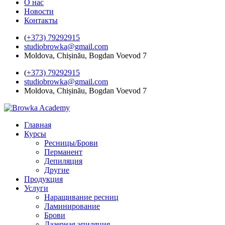
О нас
Новости
Контакты
(
+373) 79292915
studiobrowka@gmail.com
Moldova, Chișinău, Bogdan Voevod 7
(
+373) 79292915
studiobrowka@gmail.com
Moldova, Chișinău, Bogdan Voevod 7
Главная
Курсы
Ресницы/Брови
Перманент
Депиляция
Другие
Продукция
Услуги
Наращивание ресниц
Ламинирование
Брови
Лазерная эпиляция