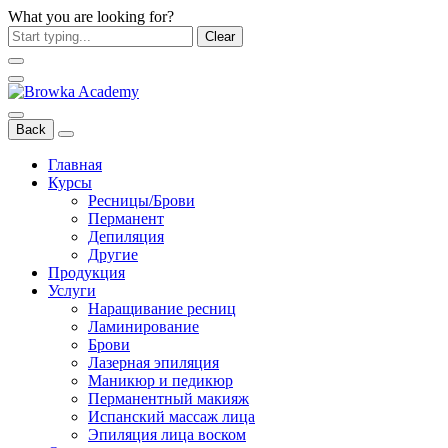
What you are looking for?
Clear
Back
Главная
Курсы
Ресницы/Брови
Перманент
Депиляция
Другие
Продукция
Услуги
Наращивание ресниц
Ламинирование
Брови
Лазерная эпиляция
Маникюр и педикюр
Перманентный макияж
Испанский массаж лица
Эпиляция лица воском