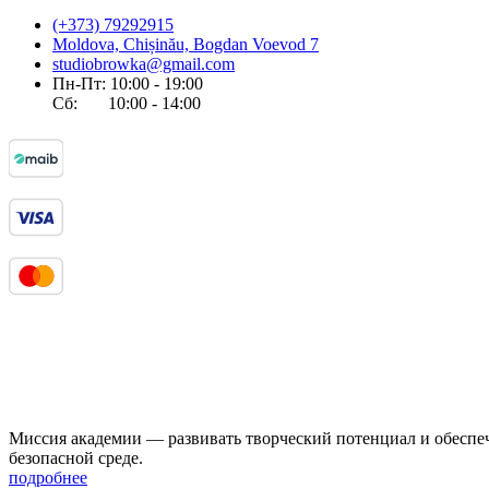
(+373) 79292915
Moldova, Chișinău, Bogdan Voevod 7
studiobrowka@gmail.com
Пн-Пт: 10:00 - 19:00
Сб: 10:00 - 14:00
Миссия академии — развивать творческий потенциал и обесп
безопасной среде.
подробнее