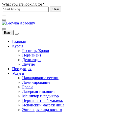
What you are looking for?
Clear
Back
Главная
Курсы
Ресницы/Брови
Перманент
Депиляция
Другие
Продукция
Услуги
Наращивание ресниц
Ламинирование
Брови
Лазерная эпиляция
Маникюр и педикюр
Перманентный макияж
Испанский массаж лица
Эпиляция лица воском