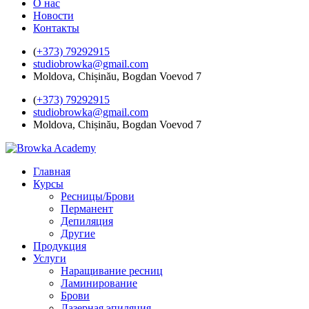
О нас
Новости
Контакты
(
+373) 79292915
studiobrowka@gmail.com
Moldova, Chișinău, Bogdan Voevod 7
(
+373) 79292915
studiobrowka@gmail.com
Moldova, Chișinău, Bogdan Voevod 7
Главная
Курсы
Ресницы/Брови
Перманент
Депиляция
Другие
Продукция
Услуги
Наращивание ресниц
Ламинирование
Брови
Лазерная эпиляция