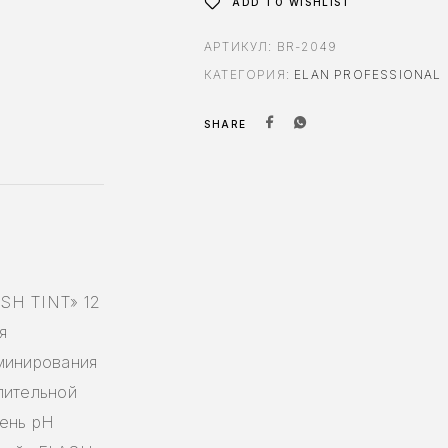
ADD TO WISHLIST
АРТИКУЛ:
BR-2049
КАТЕГОРИЯ:
ELAN PROFESSIONAL
SHARE
SH TINT» 12
я
минирования
лительной
вень pH