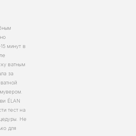
й
бным
сно
15 минут в
ле
ску ватным
ала за
 ватной
емувером.
ови ÉLAN
ти тест на
цедуры. Не
ько для