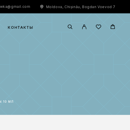
owka@gmail.com
Moldova, Chișinău, Bogdan Voevod 7
КОНТАКТЫ
N 10 МЛ