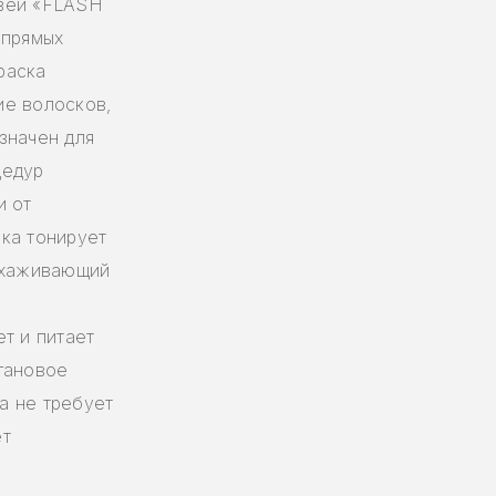
овей «FLASH
е прямых
раска
ие волосков,
значен для
цедур
и от
ка тонирует
 ухаживающий
т и питает
гановое
а не требует
ет