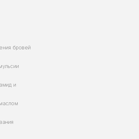
ения бровей
мульсии
амид и
 маслом
вания