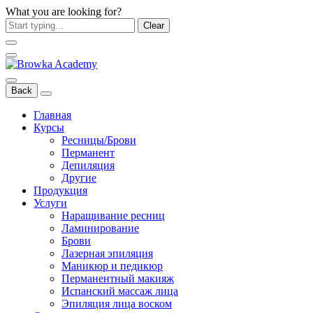
What you are looking for?
Clear
Back
Главная
Курсы
Ресницы/Брови
Перманент
Депиляция
Другие
Продукция
Услуги
Наращивание ресниц
Ламинирование
Брови
Лазерная эпиляция
Маникюр и педикюр
Перманентный макияж
Испанский массаж лица
Эпиляция лица воском