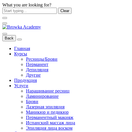
What you are looking for?
Clear
Back
Главная
Курсы
Ресницы/Брови
Перманент
Депиляция
Другие
Продукция
Услуги
Наращивание ресниц
Ламинирование
Брови
Лазерная эпиляция
Маникюр и педикюр
Перманентный макияж
Испанский массаж лица
Эпиляция лица воском