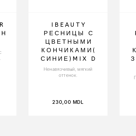
R
IBEAUTY
SH
РЕСНИЦЫ С
ЦВЕТНЫМИ
КОНЧИКАМИ(
с
СИНИЕ)MIX D
З
.
Ненавязчивый, мягкий
оттенок.
230,00
MDL