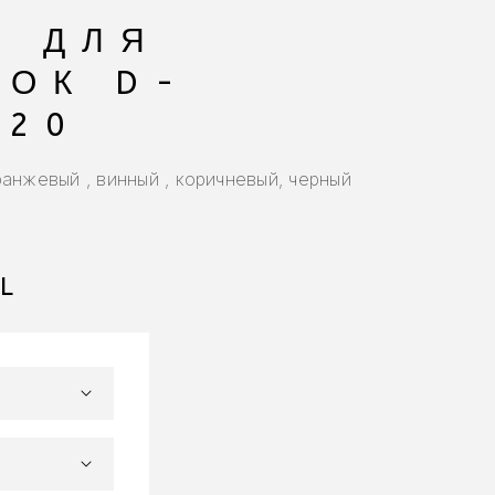
X ДЛЯ
ОК D-
,20
ранжевый , винный , коричневый, черный
L