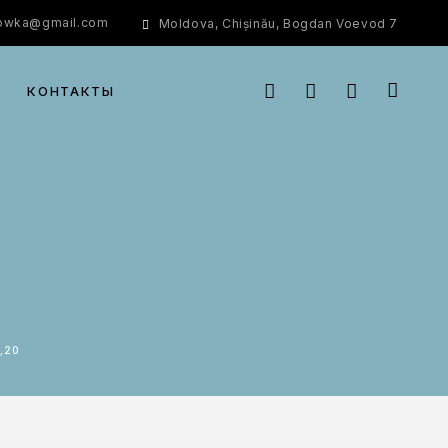
rowka@gmail.com
Moldova, Chișinău, Bogdan Voevod 7
КОНТАКТЫ
,20