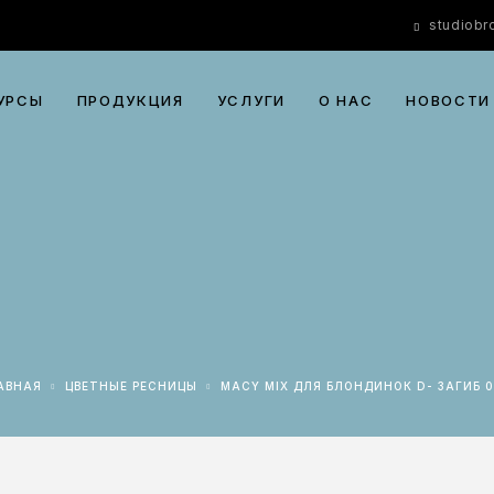
studiob
УРСЫ
ПРОДУКЦИЯ
УСЛУГИ
О НАС
НОВОСТИ
ЛАВНАЯ
ЦВЕТНЫЕ РЕСНИЦЫ
MACY MIX ДЛЯ БЛОНДИНОК D- ЗАГИБ 0