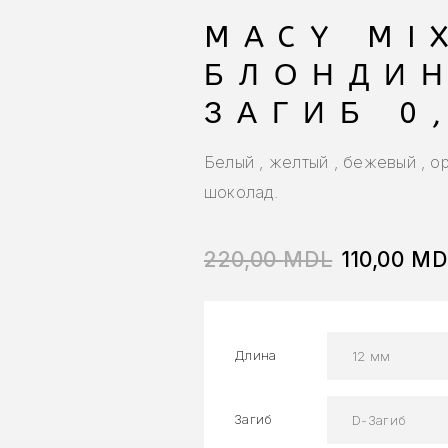
MACY MI
БЛОНДИН
ЗАГИБ 0
Белый , желтый , бежевый , о
шоколад.
220,00
MDL
110,00
MD
Длина
Загиб