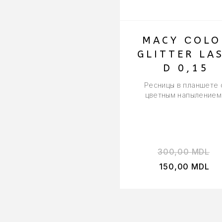
MACY СOLO
GLITTER LA
D 0,15
Ресницы в планшете 
цветным напылением
300,00
MDL
150,00
MDL