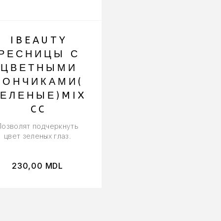
IBEAUTY
IBEAUTY
РЕСНИЦЫ С
РЕСНИЦЫ 
ЦВЕТНЫМИ
ЦВЕТНЫМ
КОНЧИКАМИ(
КОНЧИКАМ
ЕЛЕНЫЕ)MIX
ФИОЛЕТОВ
CC
) MIX D
Позволят подчеркнуть
Один из самых
цвет зеленых глаз.
используемых цвето
230,00
MDL
230,00
MDL