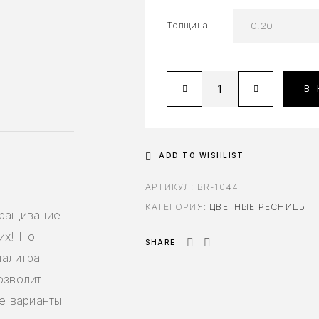
Толщина
В
ADD TO WISHLIST
АРТИКУЛ:
BR-1044
КАТЕГОРИЯ:
ЦВЕТНЫЕ РЕСНИЦЫ
аращивание
их! Но
SHARE
палитра
озволит
ые варианты