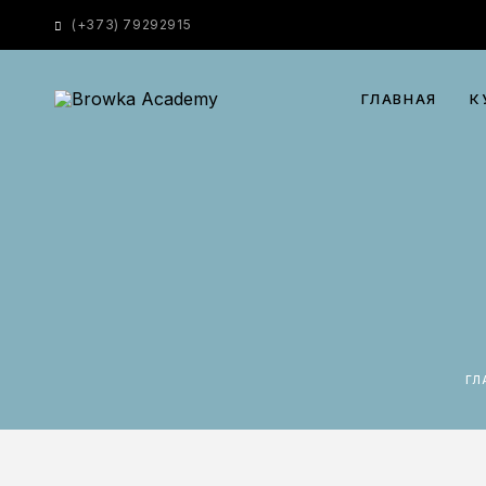
(
+373) 79292915
ГЛАВНАЯ
К
Г