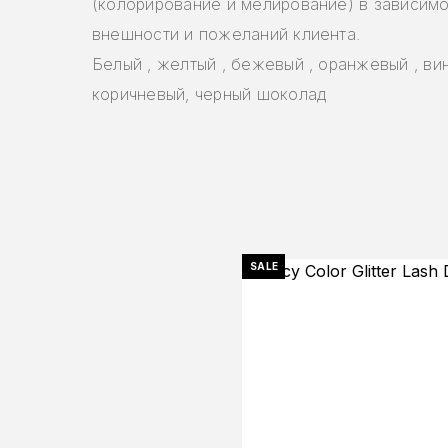
(колорирование и мелирование) в зависимо
внешности и пожеланий клиента.
Белый , желтый , бежевый , оранжевый , вин
коричневый, черный шоколад
SALE