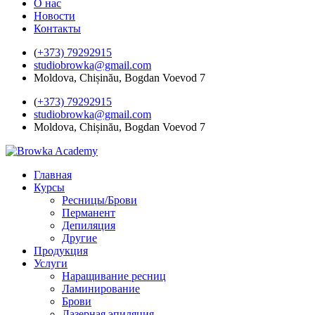
О нас
Новости
Контакты
(
+373) 79292915
studiobrowka@gmail.com
Moldova, Chișinău, Bogdan Voevod 7
(
+373) 79292915
studiobrowka@gmail.com
Moldova, Chișinău, Bogdan Voevod 7
Главная
Курсы
Ресницы/Брови
Перманент
Депиляция
Другие
Продукция
Услуги
Наращивание ресниц
Ламинирование
Брови
Лазерная эпиляция