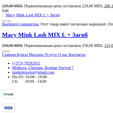
229,00
MDL
Первоначальная цена составляла 229,00 MDL.
206,
Sale
Выберите параметры
Этот товар имеет несколько вариаций. О
Macy Mink Lash MIX L + Загиб
250,00
MDL
Первоначальная цена составляла 250,00 MDL.
125,
Главная
Курсы
Магазин
Услуги
О нас
Контакты
(+373) 79292915
Moldova, Chișinău, Bogdan Voevod 7
studiobrowka@gmail.com
Пн-Пт: 10:00 - 19:00
Сб: 10:00 - 14:00