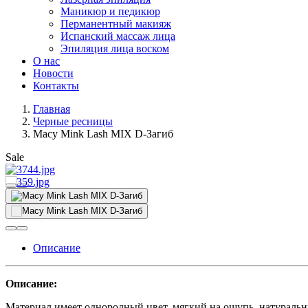
Маникюр и педикюр
Перманентный макияж
Испанский массаж лица
Эпиляция лица воском
О нас
Новости
Контакты
Главная
Черные ресницы
Macy Mink Lash MIX D-Загиб
Sale
Описание
Описание:
Материал имеет однородный цвет, мягкий на ощупь, натуральн