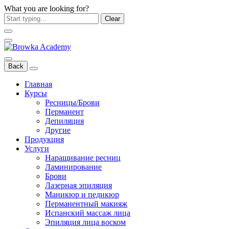
What you are looking for?
Clear
Back
Главная
Курсы
Ресницы/Брови
Перманент
Депиляция
Другие
Продукция
Услуги
Наращивание ресниц
Ламинирование
Брови
Лазерная эпиляция
Маникюр и педикюр
Перманентный макияж
Испанский массаж лица
Эпиляция лица воском