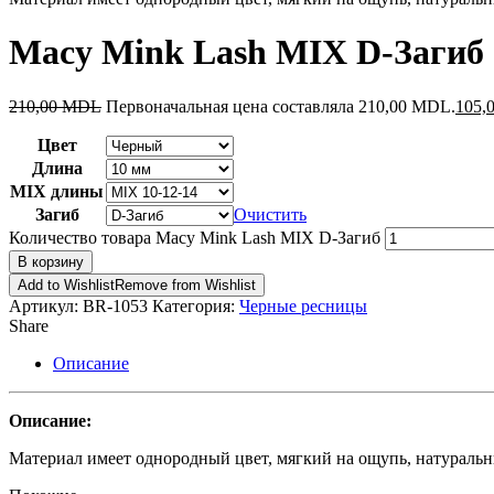
Macy Mink Lash MIX D-Загиб
210,00
MDL
Первоначальная цена составляла 210,00 MDL.
105,
Цвет
Длина
MIX длины
Загиб
Очистить
Количество товара Macy Mink Lash MIX D-Загиб
В корзину
Add to Wishlist
Remove from Wishlist
Артикул:
BR-1053
Категория:
Черные ресницы
Share
Описание
Описание:
Материал имеет однородный цвет, мягкий на ощупь, натуральн